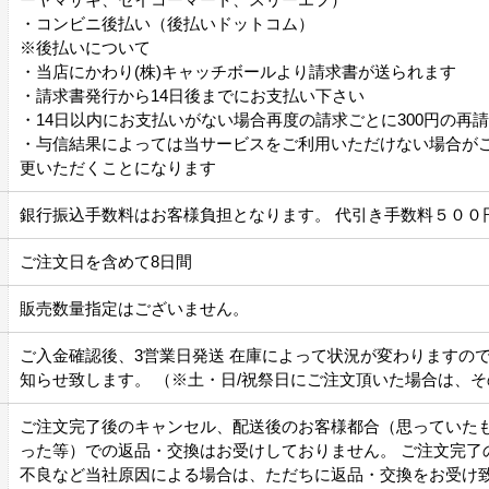
・コンビニ後払い（後払いドットコム）
※後払いについて
・当店にかわり(株)キャッチボールより請求書が送られます
・請求書発行から14日後までにお支払い下さい
・14日以内にお支払いがない場合再度の請求ごとに300円の再
・与信結果によっては当サービスをご利用いただけない場合が
更いただくことになります
銀行振込手数料はお客様負担となります。 代引き手数料５００
ご注文日を含めて8日間
販売数量指定はございません。
ご入金確認後、3営業日発送 在庫によって状況が変わりますの
知らせ致します。 （※土・日/祝祭日にご注文頂いた場合は、
ご注文完了後のキャンセル、配送後のお客様都合（思っていた
った等）での返品・交換はお受けしておりません。 ご注文完了
不良など当社原因による場合は、ただちに返品・交換をお受け致