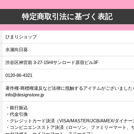
特定商取引法に基づく表記
ひまりショップ
水瀬向日葵
渋谷区神宮前 3-27-15HIサンロード原宿ビル3F
0120-86-4321
著作権-商標権違反など法律に抵触するアイテムがございました
info@designstore.jp
・銀行振込
・代金引換
・クレジットカード決済（VISA/MASTER/JCB/AMEX/ダイナ
・コンビニエンスストア決済（ローソン、ファミリーマート、
ーヤマザキ、セイコーマート、スリーエフ）